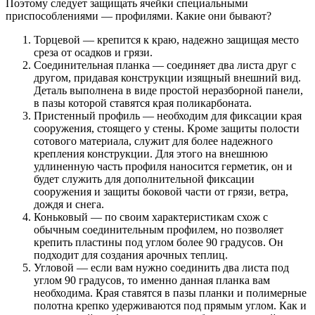
Поэтому следует защищать ячейки специальными
приспособлениями — профилями. Какие они бывают?
Торцевой — крепится к краю, надежно защищая место
среза от осадков и грязи.
Соединительная планка — соединяет два листа друг с
другом, придавая конструкции изящный внешний вид.
Деталь выполнена в виде простой неразборной панели,
в пазы которой ставятся края поликарбоната.
Пристенный профиль — необходим для фиксации края
сооружения, стоящего у стены. Кроме защиты полости
сотового материала, служит для более надежного
крепления конструкции. Для этого на внешнюю
удлиненную часть профиля наносится герметик, он и
будет служить для дополнительной фиксации
сооружения и защиты боковой части от грязи, ветра,
дождя и снега.
Коньковый — по своим характеристикам схож с
обычным соединительным профилем, но позволяет
крепить пластины под углом более 90 градусов. Он
подходит для создания арочных теплиц.
Угловой — если вам нужно соединить два листа под
углом 90 градусов, то именно данная планка вам
необходима. Края ставятся в пазы планки и полимерные
полотна крепко удерживаются под прямым углом. Как и